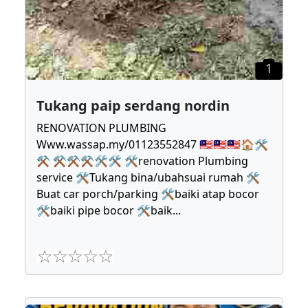
1
Tukang paip serdang nordin
RENOVATION PLUMBING
Www.wassap.my/01123552847 🇲🇾🇲🇾🇲🇾🏠🛠
⚒ ⚒⚒⚒🛠🛠 🛠renovation Plumbing
service 🛠Tukang bina/ubahsuai rumah 🛠
Buat car porch/parking 🛠baiki atap bocor
🛠baiki pipe bocor 🛠baik
...