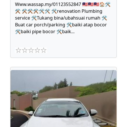
Www.wassap.my/01123552847 🇲🇾🇲🇾🇲🇾🏠🛠
⚒ ⚒⚒⚒🛠🛠 🛠renovation Plumbing
service 🛠Tukang bina/ubahsuai rumah 🛠
Buat car porch/parking 🛠baiki atap bocor
🛠baiki pipe bocor 🛠baik
...