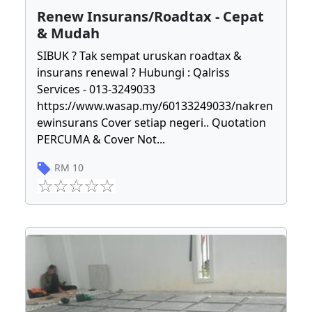
Renew Insurans/Roadtax - Cepat
& Mudah
SIBUK ? Tak sempat uruskan roadtax &
insurans renewal ? Hubungi : Qalriss
Services - 013-3249033
https://www.wasap.my/60133249033/nakren
ewinsurans Cover setiap negeri.. Quotation
PERCUMA & Cover Not
...
RM
10