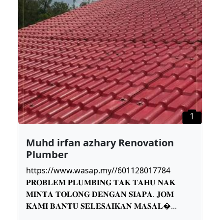
1
Muhd irfan azhary Renovation
Plumber
https://www.wasap.my//601128017784
𝐏𝐑𝐎𝐁𝐋𝐄𝐌 𝐏𝐋𝐔𝐌𝐁𝐈𝐍𝐆 𝐓𝐀𝐊 𝐓𝐀𝐇𝐔 𝐍𝐀𝐊
𝐌𝐈𝐍𝐓𝐀 𝐓𝐎𝐋𝐎𝐍𝐆 𝐃𝐄𝐍𝐆𝐀𝐍 𝐒𝐈𝐀𝐏𝐀. 𝐉𝐎𝐌
𝐊𝐀𝐌𝐈 𝐁𝐀𝐍𝐓𝐔 𝐒𝐄𝐋𝐄𝐒𝐀𝐈𝐊𝐀𝐍 𝐌𝐀𝐒𝐀𝐋
...