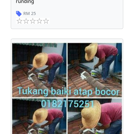
runding
RM
25