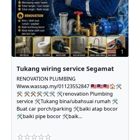
1
Tukang wiring service Segamat
RENOVATION PLUMBING
Www.wassap.my/01123552847 🇲🇾🇲🇾🇲🇾🏠🛠
⚒ ⚒⚒⚒🛠🛠 🛠renovation Plumbing
service 🛠Tukang bina/ubahsuai rumah 🛠
Buat car porch/parking 🛠baiki atap bocor
🛠baiki pipe bocor 🛠baik
...