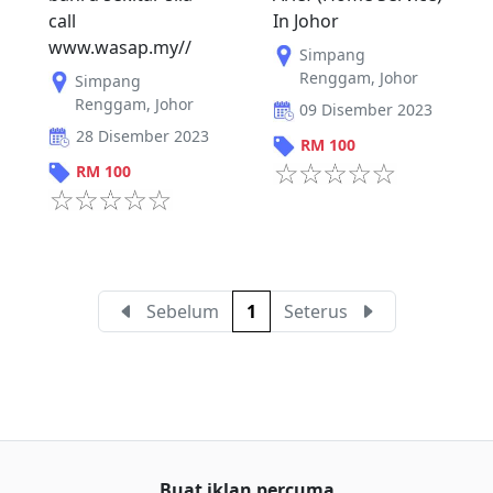
call
In Johor
www.wasap.my//
Simpang
Renggam
,
Johor
Simpang
Renggam
,
Johor
09 Disember 2023
28 Disember 2023
RM
100
RM
100
Sebelum
1
Seterus
Buat iklan percuma