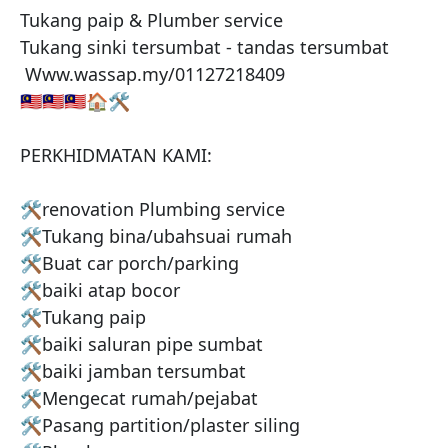
Tukang paip & Plumber service

Tukang sinki tersumbat - tandas tersumbat

 Www.wassap.my/01127218409

🇲🇾🇲🇾🇲🇾🏠🛠

PERKHIDMATAN KAMI:

🛠renovation Plumbing service

🛠Tukang bina/ubahsuai rumah

🛠Buat car porch/parking

🛠baiki atap bocor

🛠Tukang paip

🛠baiki saluran pipe sumbat

🛠baiki jamban tersumbat

🛠Mengecat rumah/pejabat

🛠Pasang partition/plaster siling
