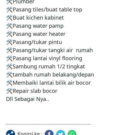
🛠Plumber

🛠Pasang tiles/buat table top

🛠Buat kichen kabinet

🛠Pasang water pamp

🛠Pasang water heater

🛠Pasang/tukar pintu

🛠Pasang/tukar tangki air  rumah

🛠Pasang lantai vinyl flooring

🛠Sambung rumah 1/2 tingkat

🛠tambah rumah belakang/depan

🛠Membaiki lantai bilik air bocor

🛠Repair slab bocor

Dll Sebagai Nya..
Kongsi ke :