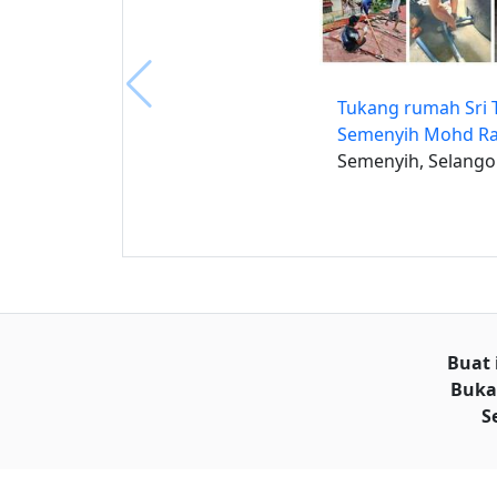
Tukang rumah Sri 
Semenyih Mohd R
Semenyih, Selango
Buat 
Buka
S