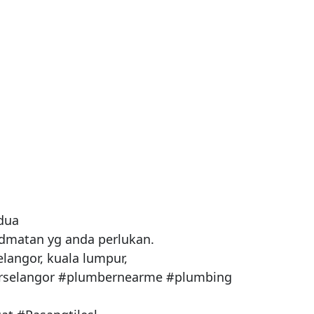
dua

dmatan yg anda perlukan.

langor, kuala lumpur,

rselangor #plumbernearme #plumbing 