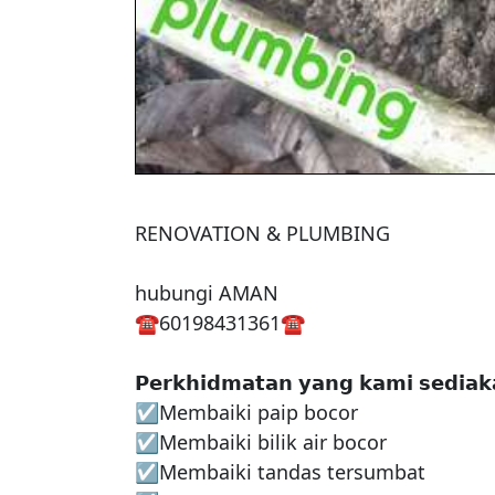
RENOVATION & PLUMBING 

hubungi AMAN

☎️60198431361☎️

𝗣𝗲𝗿𝗸𝗵𝗶𝗱𝗺𝗮𝘁𝗮𝗻 𝘆𝗮𝗻𝗴 𝗸𝗮𝗺𝗶 𝘀𝗲𝗱𝗶𝗮𝗸
☑Membaiki paip bocor 

☑Membaiki bilik air bocor

☑Membaiki tandas tersumbat
