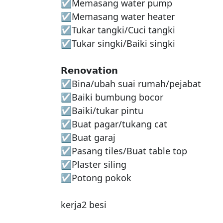
☑Memasang water pump

☑Memasang water heater 

☑Tukar tangki/Cuci tangki

☑Tukar singki/Baiki singki

𝗥𝗲𝗻𝗼𝘃𝗮𝘁𝗶𝗼𝗻

☑Bina/ubah suai rumah/pejabat

☑Baiki bumbung bocor

☑Baiki/tukar pintu

☑Buat pagar/tukang cat

☑Buat garaj

☑Pasang tiles/Buat table top

☑Plaster siling

☑Potong pokok

kerja2 besi
