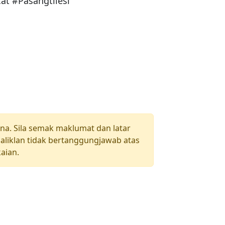
t #Pasangtilesl
una. Sila semak maklumat dan latar
aliklan tidak bertanggungjawab atas
aian.