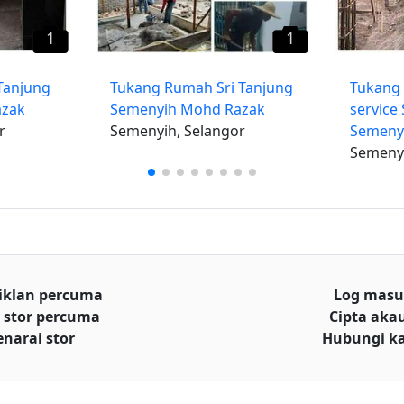
1
1
Tanjung
Tukang Rumah Sri Tanjung
Tukang
azak
Semenyih Mohd Razak
service 
r
Semenyih, Selangor
Semeny
Semenyi
iklan percuma
Log mas
 stor percuma
Cipta aka
enarai stor
Hubungi k