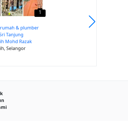
1
 rumah & plumber
Sri Tanjung
ih Mohd Razak
h, Selangor
uk
un
ami