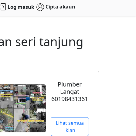
Cipta akaun
Log masuk
an seri tanjung
Plumber
Langat
60198431361
Lihat semua
iklan