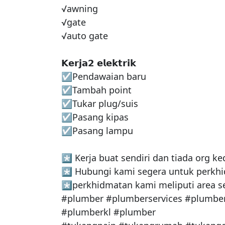
√awning

√gate

√auto gate

𝗞𝗲𝗿𝗷𝗮𝟮 𝗲𝗹𝗲𝗸𝘁𝗿𝗶𝗸

☑Pendawaian baru 

☑Tambah point

☑Tukar plug/suis

☑Pasang kipas

☑Pasang lampu

*️⃣ Kerja buat sendiri dan tiada org ke
*️⃣ Hubungi kami segera untuk perkhi
*️⃣perkhidmatan kami meliputi area se
#plumber #plumberservices #plumbe
#plumberkl #plumber
