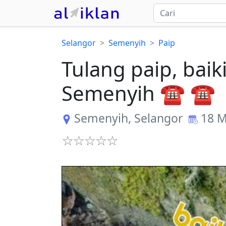
Selangor
Semenyih
Paip
Tulang paip, baik
Semenyih ☎️ ☎️
Semenyih
,
Selangor
18 M