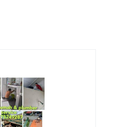
1
Tukang rumah & plumber
service Sri Tanjung
Semenyih Mohd Razak
Semenyih, Selangor