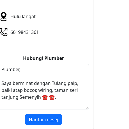
Hulu langat
60198431361
Hubungi
Plumber
Hantar mesej