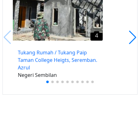
4
Tukang Rumah / Tukang Paip
Taman College Heigts, Seremban.
Azrul
Negeri Sembilan
Buat iklan percuma
Buka stor percuma
Senarai stor