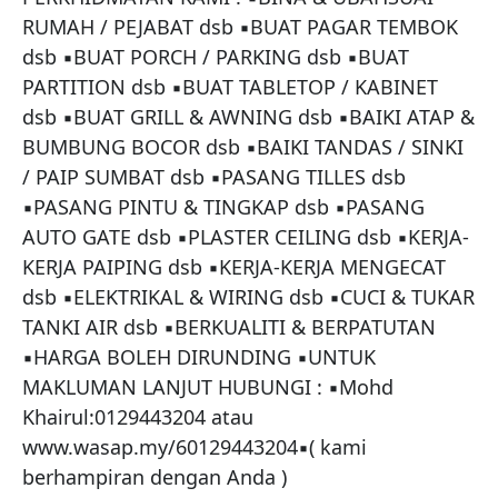
RUMAH / PEJABAT dsb ▪BUAT PAGAR TEMBOK 
dsb ▪BUAT PORCH / PARKING dsb ▪BUAT 
PARTITION dsb ▪BUAT TABLETOP / KABINET 
dsb ▪BUAT GRILL & AWNING dsb ▪BAIKI ATAP & 
BUMBUNG BOCOR dsb ▪BAIKI TANDAS / SINKI 
/ PAIP SUMBAT dsb ▪PASANG TILLES dsb 
▪PASANG PINTU & TINGKAP dsb ▪PASANG 
AUTO GATE dsb ▪PLASTER CEILING dsb ▪KERJA-
KERJA PAIPING dsb ▪KERJA-KERJA MENGECAT 
dsb ▪ELEKTRIKAL & WIRING dsb ▪CUCI & TUKAR 
TANKI AIR dsb ▪BERKUALITI & BERPATUTAN 
▪HARGA BOLEH DIRUNDING ▪UNTUK 
MAKLUMAN LANJUT HUBUNGI : ▪Mohd 
Khairul:0129443204 atau 
www.wasap.my/60129443204▪( kami 
berhampiran dengan Anda )