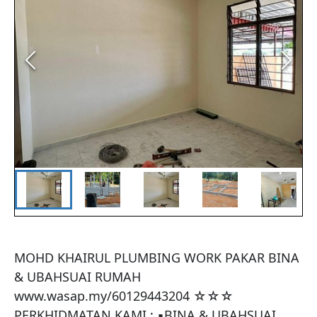
MOHD KHAIRUL PLUMBING WORK PAKAR BINA 
& UBAHSUAI RUMAH 
www.wasap.my/60129443204 ☆☆☆ 
PERKHIDMATAN KAMI : ▪BINA & UBAHSUAI 