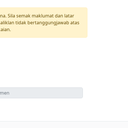
una. Sila semak maklumat dan latar
aliklan tidak bertanggungjawab atas
aian.