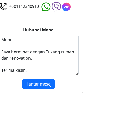
+601112340910
Hubungi
Mohd
Hantar mesej