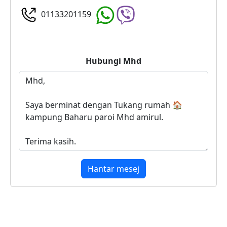
01133201159
Hubungi
Mhd
Hantar mesej