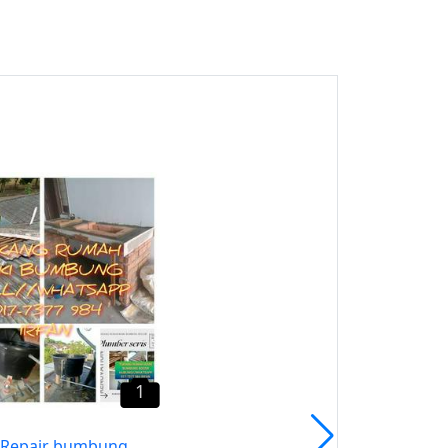
1
Permas Jaya Tukang
Repair Bumbung Atap
Bocor Irfan
Permas Jaya, Johor
1
 Repair bumbung