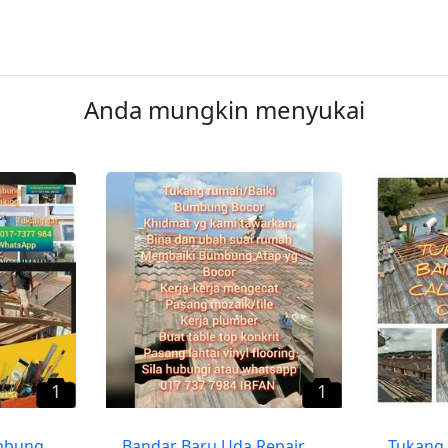
Anda mungkin menyukai
1
1
mbung
Bandar Baru Uda Repair
Tukang