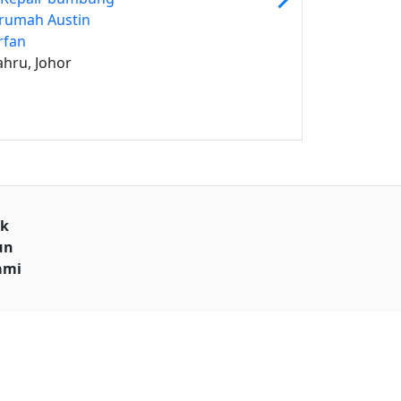
rumah Austin
rfan
ahru, Johor
uk
un
ami