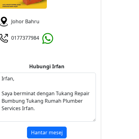
Johor Bahru
0177377984
Hubungi
Irfan
Hantar mesej