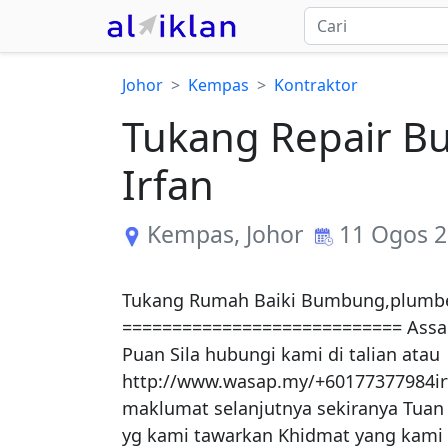
Johor
Kempas
Kontraktor
Tukang Repair B
Irfan
Kempas
,
Johor
11 Ogos 
Tukang Rumah Baiki Bumbung,plumber
============================ Assal
Puan Sila hubungi kami di talian atau 
http://www.wasap.my/+60177377984irf
maklumat selanjutnya sekiranya Tuan
yg kami tawarkan Khidmat yang kami 