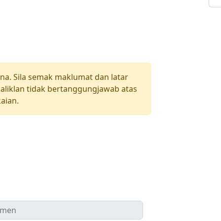
una. Sila semak maklumat dan latar
aliklan tidak bertanggungjawab atas
aian.