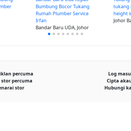
umber
Bumbung Bocor Tukang
tukang 
Rumah Plumber Service
height i
Irfan
Johor B
Bandar Baru UDA, Johor
iklan percuma
Log mas
 stor percuma
Cipta aka
enarai stor
Hubungi k