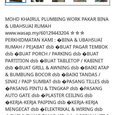
MOHD KHAIRUL PLUMBING WORK PAKAR BINA 
& UBAHSUAI RUMAH 
www.wasap.my/60129443204 ☆☆☆ 
PERKHIDMATAN KAMI : �BINA & UBAHSUAI 
RUMAH / PEJABAT dsb �BUAT PAGAR TEMBOK 
dsb �BUAT PORCH / PARKING dsb �BUAT 
PARTITION dsb �BUAT TABLETOP / KABINET 
dsb �BUAT GRILL & AWNING dsb �BAIKI ATAP 
& BUMBUNG BOCOR dsb �BAIKI TANDAS / 
SINKI / PAIP SUMBAT dsb �PASANG TILLES dsb 
�PASANG PINTU & TINGKAP dsb �PASANG 
AUTO GATE dsb �PLASTER CEILING dsb 
�KERJA-KERJA PAIPING dsb �KERJA-KERJA 
MENGECAT dsb �ELEKTRIKAL & WIRING dsb 