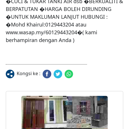
�CUCI & TUKAR TANKI AIR dsb �BERKUALITI & 
BERPATUTAN �HARGA BOLEH DIRUNDING 
�UNTUK MAKLUMAN LANJUT HUBUNGI : 
�Mohd Khairul:0129443204 atau 
www.wasap.my/60129443204�( kami 
berhampiran dengan Anda )
Kongsi ke :