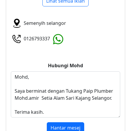
Lihat semua iklan
Semenyih selangor
0126793337
Hubungi
Mohd
Hantar mesej