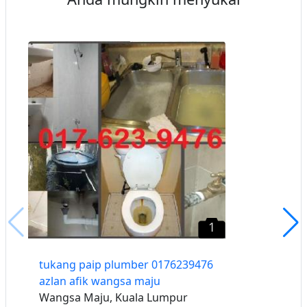
1
tukang paip plumber 0176239476
azlan afik wangsa maju
Wangsa Maju, Kuala Lumpur