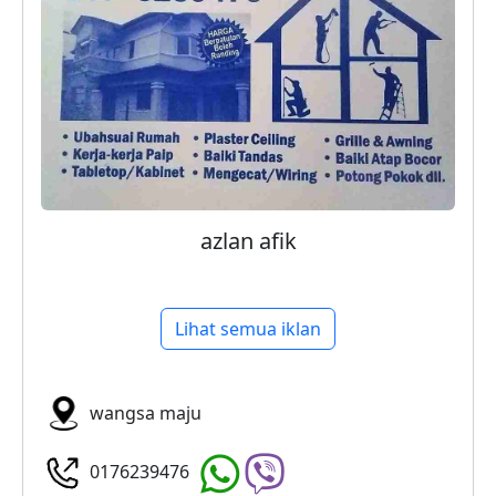
azlan afik
Lihat semua iklan
wangsa maju
0176239476