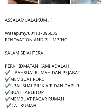
ASSALAMUALAIKUM ..! 

Wasap.my/601137095035 

RENOVATION AND PLUMBING

SALAM SEJAHTERA

PERKHIDMATAN KAMI ADALAH 

✔️ UBAHSUAI RUMAH DAN PEJABAT 

✔️MEMBUAT PORC 

✔️UBAHSUAI BILIK AIR DAN DAPUR 

✔️BUAT TABLETOP 

✔️MEMBUAT PAGAR RUMAH

 ✔️CAT RUMAH
