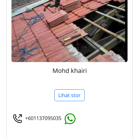
Mohd khairi
Lihat stor
+601137095035