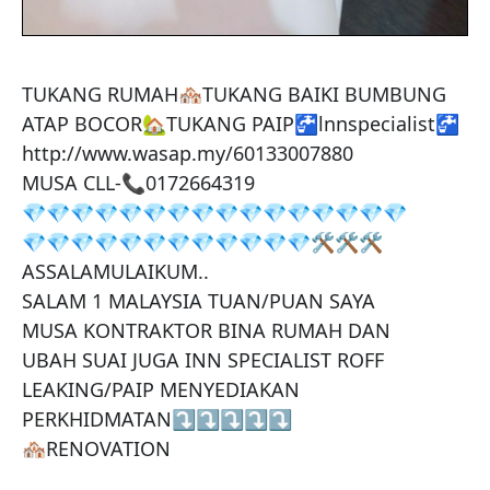
TUKANG RUMAH🏘️TUKANG BAIKI BUMBUNG 
ATAP BOCOR🏡TUKANG PAIP🚰lnnspecialist🚰

http://www.wasap.my/60133007880

MUSA CLL-📞0172664319

💎💎💎💎💎💎💎💎💎💎💎💎💎💎💎💎

💎💎💎💎💎💎💎💎💎💎💎💎🛠️🛠️🛠️

ASSALAMULAIKUM..

SALAM 1 MALAYSIA TUAN/PUAN SAYA

MUSA KONTRAKTOR BINA RUMAH DAN

UBAH SUAI JUGA INN SPECIALIST ROFF

LEAKING/PAIP MENYEDIAKAN

PERKHIDMATAN⤵️⤵️⤵️⤵️⤵️

🏘️RENOVATION
