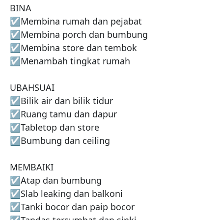
BINA

☑️Membina rumah dan pejabat

☑️Membina porch dan bumbung

☑️Membina store dan tembok

☑️Menambah tingkat rumah

UBAHSUAI

☑️Bilik air dan bilik tidur

☑️Ruang tamu dan dapur

☑️Tabletop dan store

☑️Bumbung dan ceiling

MEMBAIKI

☑️Atap dan bumbung

☑️Slab leaking dan balkoni

☑️Tanki bocor dan paip bocor

☑️Tandas tersumbat dan sinki
