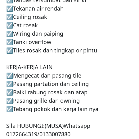
☑️Tekanan air rendah

☑️Ceiling rosak

☑️Cat rosak

☑️Wiring dan paiping

☑️Tanki overflow

☑️Tiles rosak dan tingkap or pintu

KERJA-KERJA LAIN

☑️Mengecat dan pasang tile

☑️Pasang partation dan ceiling

☑️Baiki rabung rosak dan atap

☑️Pasang grille dan owning

☑️Tebang pokok dan kerja lain nya

Sila HUBUNGI:(MUSA)Whatsapp 
0172664319/0133007880
