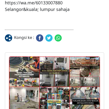
https://wa.me/60133007880

Selangor&kuala; lumpur sahaja
Kongsi ke :