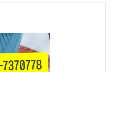
1
TUKANG CAT RUMAH &
BAIKI BUMBUNG BOCOR
TAMAN TUN AMINAH
JOHOR HUBUNGI YAKOB
Johor Bahru, Johor
1
 CAT RUMAH &
BUMBUNG BOCOR
 UDA UTAMA