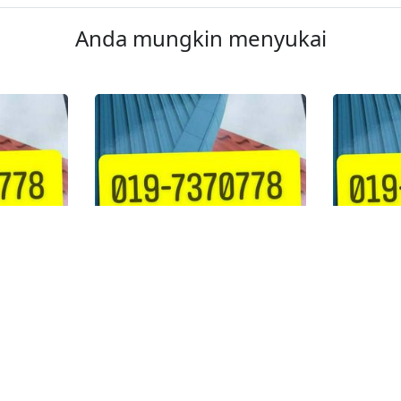
Anda mungkin menyukai
1
1
AH &
TUKANG CAT RUMAH &
TUKANG
BOCOR
BAIKI BUMBUNG BOCOR
BAIKI 
ARU
TAMAN SKUDAI KANAN
TAMAN