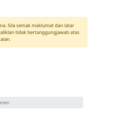
una. Sila semak maklumat dan latar
aliklan tidak bertanggungjawab atas
aian.