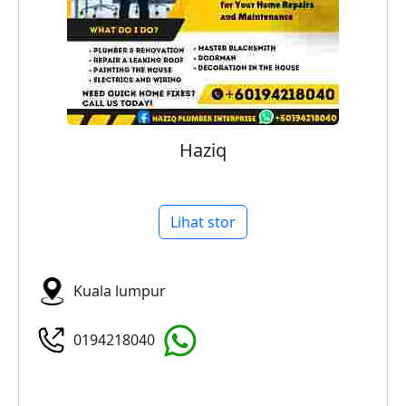
Haziq
Lihat stor
Kuala lumpur
0194218040