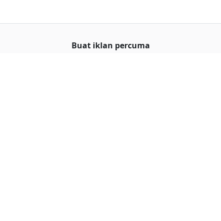
Buat iklan percuma
Buka stor percuma
Senarai stor
Log masuk
Cipta akaun
Hubungi kami