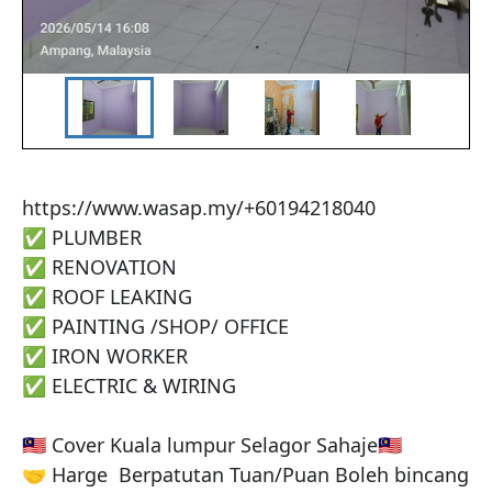
‎https://www.wasap.my/+60194218040

‎✅️ PLUMBER

‎✅ ️RENOVATION

‎✅ ️ROOF LEAKING

‎✅️ PAINTING /SHOP/ OFFICE

‎✅️ IRON WORKER

‎✅️ ELECTRIC & WIRING

‎🇲🇾 Cover Kuala lumpur Selagor Sahaje🇲🇾

‎🤝 Harge  Berpatutan Tuan/Puan Boleh bincang 