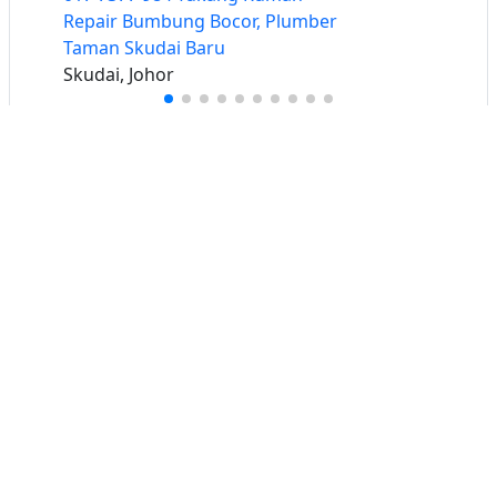
Repair Bumbung Bocor, Plumber
Taman Skudai Baru
Skudai, Johor
Buat iklan percuma
Buka stor percuma
Senarai stor
Log masuk
Cipta akaun
Hubungi kami