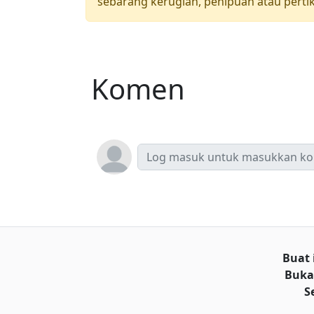
sebarang kerugian, penipuan atau pertik
Komen
Buat 
Buka
S