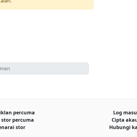
aian.
iklan percuma
Log mas
 stor percuma
Cipta aka
enarai stor
Hubungi k