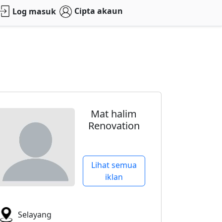
Cipta akaun
Log masuk
Mat halim
Renovation
Lihat semua
iklan
Selayang