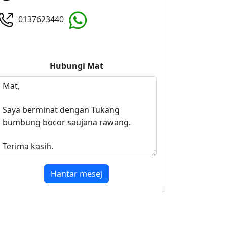
0137623440
Hubungi
Mat
Hantar mesej