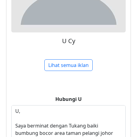
U Cy
Lihat semua iklan
Hubungi
U