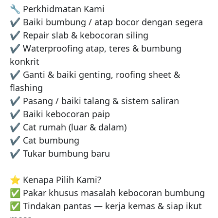
🔧 Perkhidmatan Kami

✔️ Baiki bumbung / atap bocor dengan segera

✔️ Repair slab & kebocoran siling

✔️ Waterproofing atap, teres & bumbung 
konkrit

✔️ Ganti & baiki genting, roofing sheet & 
flashing

✔️ Pasang / baiki talang & sistem saliran

✔️ Baiki kebocoran paip

✔️ Cat rumah (luar & dalam)

✔️ Cat bumbung

✔️ Tukar bumbung baru

⭐ Kenapa Pilih Kami?

✅ Pakar khusus masalah kebocoran bumbung

✅ Tindakan pantas — kerja kemas & siap ikut 