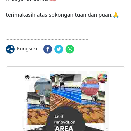
terimakasih atas sokongan tuan dan puan.🙏
Kongsi ke :