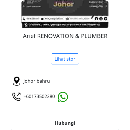
Arief RENOVATION & PLUMBER
Lihat stor
Johor bahru
+60173502280
Hubungi