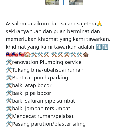
Assalamualaikum dan salam sajetera🙏

sekiranya tuan dan puan berminat dan 
memerlukan khidmat yang kami tawarkan. 

khidmat yang kami tawarkan adalah:⤵️⤵️

🇲🇾🇲🇾🇲🇾🏠🛠️🛠⚒ ⚒⚒⚒🛠🛠🏚️

🛠renovation Plumbing service

🛠Tukang bina/ubahsuai rumah

🛠Buat car porch/parking

🛠baiki atap bocor

🛠baiki pipe bocor

🛠baiki saluran pipe sumbat

🛠baiki jamban tersumbat

🛠Mengecat rumah/pejabat

🛠Pasang partition/plaster siling
