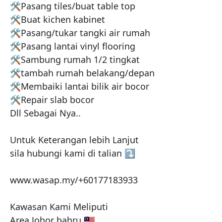
🛠Pasang tiles/buat table top

🛠Buat kichen kabinet

🛠Pasang/tukar tangki air rumah

🛠Pasang lantai vinyl flooring

🛠Sambung rumah 1/2 tingkat

🛠tambah rumah belakang/depan

🛠Membaiki lantai bilik air bocor

🛠Repair slab bocor

Dll Sebagai Nya..

Untuk Keterangan lebih Lanjut

sila hubungi kami di talian ⤵️

www.wasap.my/+60177183933

Kawasan Kami Meliputi

Area Johor bahru 🇲🇾
