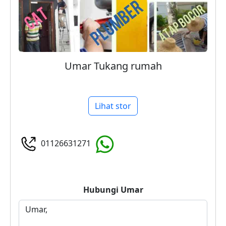
Umar Tukang rumah
Lihat stor
01126631271
Hubungi
Umar