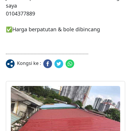
saya

0104377889

✅Harga berpatutan & bole dibincang
Kongsi ke :