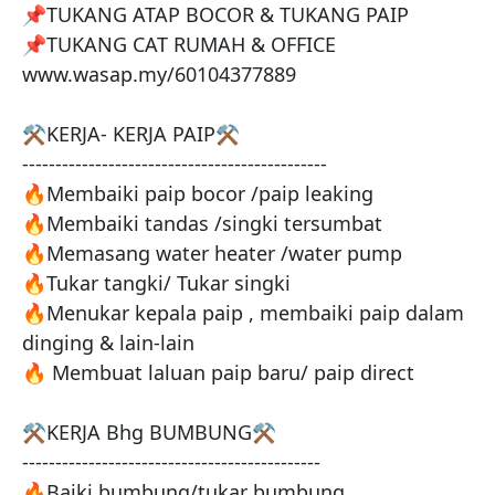
📌TUKANG ATAP BOCOR & TUKANG PAIP

📌TUKANG CAT RUMAH & OFFICE

www.wasap.my/60104377889

⚒️KERJA- KERJA PAIP⚒️

----------------------------------------------

🔥Membaiki paip bocor /paip leaking

🔥Membaiki tandas /singki tersumbat

🔥Memasang water heater /water pump 

🔥Tukar tangki/ Tukar singki 

🔥Menukar kepala paip , membaiki paip dalam 
dinging & lain-lain

🔥 Membuat laluan paip baru/ paip direct

⚒️KERJA Bhg BUMBUNG⚒️

---------------------------------------------

🔥Baiki bumbung/tukar bumbung 
