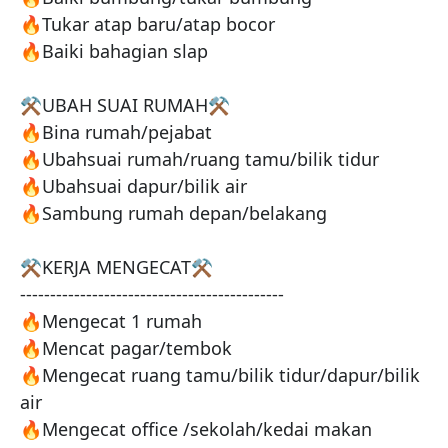
🔥Tukar atap baru/atap bocor

🔥Baiki bahagian slap 

⚒️UBAH SUAI RUMAH⚒️

🔥Bina rumah/pejabat

🔥Ubahsuai rumah/ruang tamu/bilik tidur 

🔥Ubahsuai dapur/bilik air

🔥Sambung rumah depan/belakang

⚒️KERJA MENGECAT⚒️

--------------------------------------------

🔥Mengecat 1 rumah

🔥Mencat pagar/tembok

🔥Mengecat ruang tamu/bilik tidur/dapur/bilik 
air

🔥Mengecat office /sekolah/kedai makan
