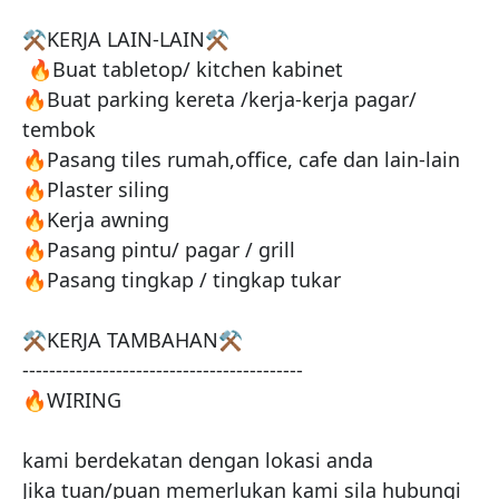
⚒️KERJA LAIN-LAIN⚒️

 🔥Buat tabletop/ kitchen kabinet

🔥Buat parking kereta /kerja-kerja pagar/ 
tembok

🔥Pasang tiles rumah,office, cafe dan lain-lain

🔥Plaster siling

🔥Kerja awning

🔥Pasang pintu/ pagar / grill

🔥Pasang tingkap / tingkap tukar 

⚒️KERJA TAMBAHAN⚒️

------------------------------------------

🔥WIRING

kami berdekatan dengan lokasi anda

Jika tuan/puan memerlukan kami sila hubungi 