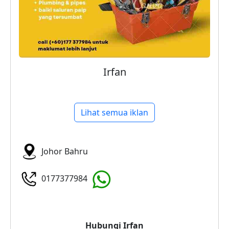
Irfan
Lihat semua iklan
Johor Bahru
0177377984
Hubungi
Irfan