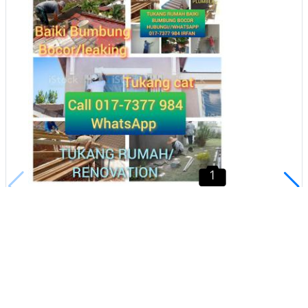
1
TMN SRI SAUJANA AREA 017 7377
984 KONTRAKTOR BAIKI REPAIR
BUMBUNG ATAP BOCOR &
TUKANG RUMAH IRFAN
Kota Tinggi, Johor