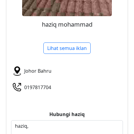
haziq mohammad
Lihat semua iklan
Johor Bahru
0197817704
Hubungi
haziq