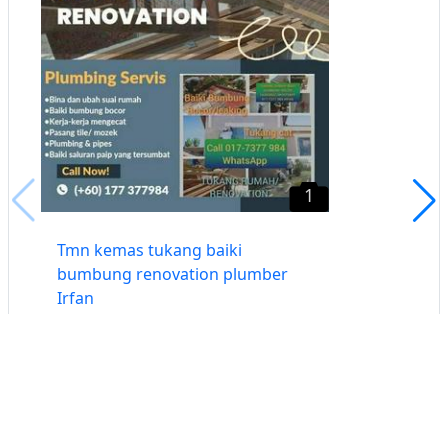
1
Tmn kemas tukang baiki
bumbung renovation plumber
Irfan
Kempas, Johor