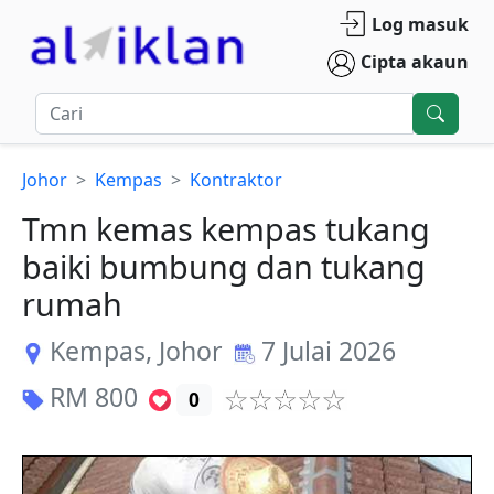
Log masuk
Cipta akaun
Johor
Kempas
Kontraktor
Tmn kemas kempas tukang
baiki bumbung dan tukang
rumah
Kempas
,
Johor
7 Julai 2026
RM
800
0