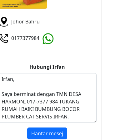
Johor Bahru
0177377984
Hubungi
Irfan
Hantar mesej