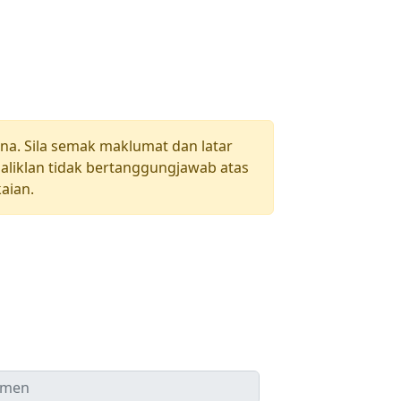
una. Sila semak maklumat dan latar
aliklan tidak bertanggungjawab atas
aian.