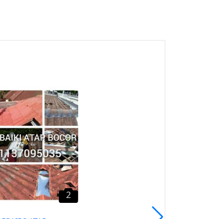
4
Plumber service &
Renovation 0169489952
Mohd Asri Wangsa Maju
Wangsa Maju, Kuala
Lumpur
2