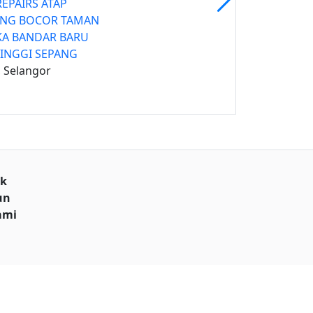
REPAIRS ATAP
NG BOCOR TAMAN
A BANDAR BARU
TINGGI SEPANG
 Selangor
uk
un
ami