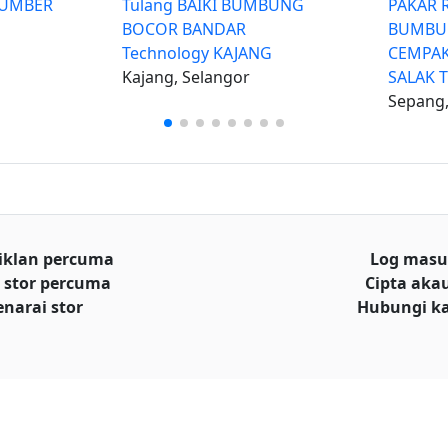
LUMBER
Tulang BAIKI BUMBUNG
PAKAR 
BOCOR BANDAR
BUMBU
Technology KAJANG
CEMPAK
Kajang, Selangor
SALAK 
Sepang,
iklan percuma
Log mas
 stor percuma
Cipta aka
enarai stor
Hubungi k