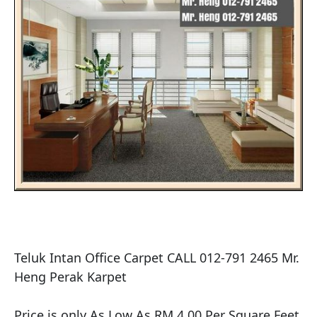
Teluk Intan Office Carpet CALL 012-791 2465 Mr. 
Heng Perak Karpet​

Price is only As Low As RM 4.00 Per Square Feet 