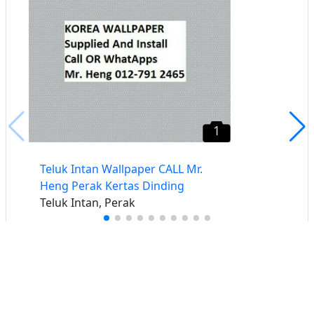
1
Teluk Intan Wallpaper CALL Mr.
Heng Perak Kertas Dinding
Teluk Intan, Perak
Buat iklan percuma