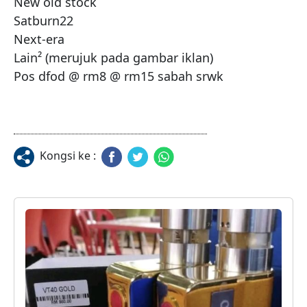
New old stock

Satburn22

Next-era

Lain² (merujuk pada gambar iklan)

Pos dfod @ rm8 @ rm15 sabah srwk
Kongsi ke :