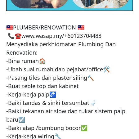
🇲🇾PLUMBER/RENOVATION 🇲🇾

 📞☎️www.wasap.my/+60123704483

Menyediaka perkhidmatan Plumbing Dan 
Renovation:

-Bina rumah🏠

-Ubah suai rumah dan pejabat/office🛠️

-Pasang tiles dan plaster siling🔨

-Buat teble top dan kabinet

-Kerja-kerja paip🚰

-Baiki tandas & sinki tersumbat🚽

-Baiki tekanan air slow dan tukar sistem paip 
baru☑️

-Baiki atap /bumbung bocor✅

-Kerja-kerja wiring🔧
