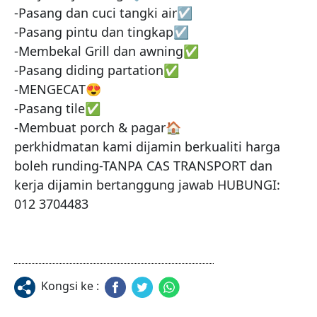
-Pasang dan cuci tangki air☑️

-Pasang pintu dan tingkap☑️

-Membekal Grill dan awning✅

-Pasang diding partation✅

-MENGECAT😍

-Pasang tile✅

-Membuat porch & pagar🏠

perkhidmatan kami dijamin berkualiti harga 
boleh runding-TANPA CAS TRANSPORT dan 
kerja dijamin bertanggung jawab HUBUNGI: 
012 3704483
Kongsi ke :