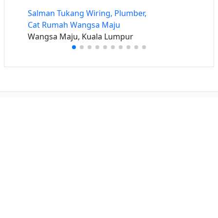
Salman Tukang Wiring, Plumber,
Cat Rumah Wangsa Maju
Wangsa Maju, Kuala Lumpur
Buat iklan percuma
Buka stor percuma
Senarai stor
Log masuk
Cipta akaun
Hubungi kami