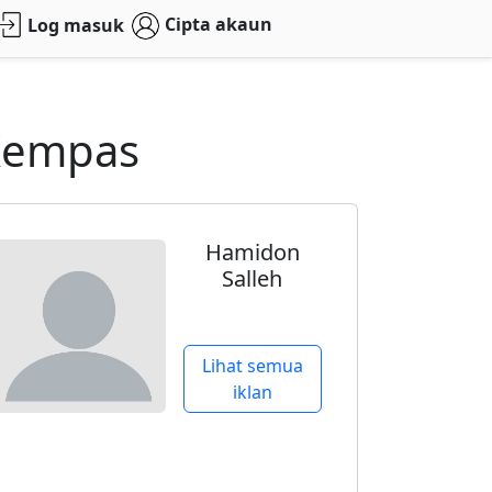
Cipta akaun
Log masuk
Kempas
Hamidon
Salleh
Lihat semua
iklan