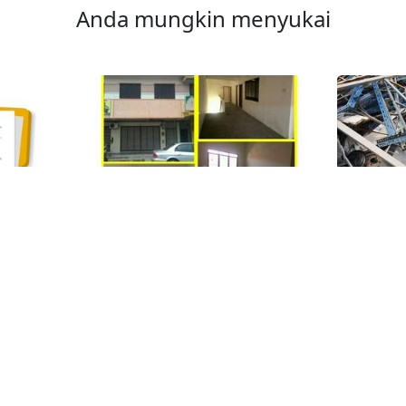
Anda mungkin menyukai
1
1
umen
Rumah Kedai Di Sungai
Membeli
Siput untuk Dijual
Semula 
Perak
Ara Dam