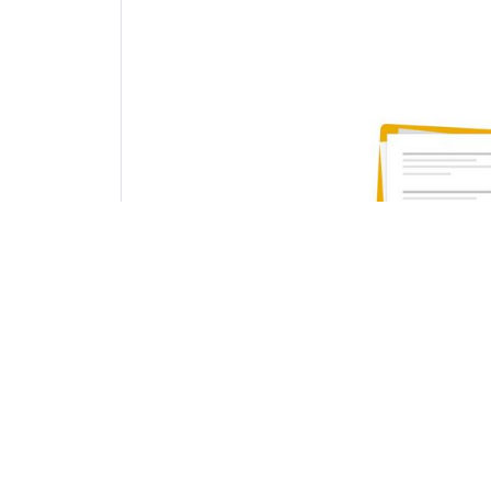
Khidmat edit dok
Kamunting, Perak