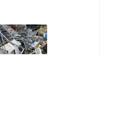
1
Membeli Barang Kitar
Semula & Besi Buruk
Shah Alam, Selangor
1
 Barang Kitar
& Besi Buruk
ansara, Selangor