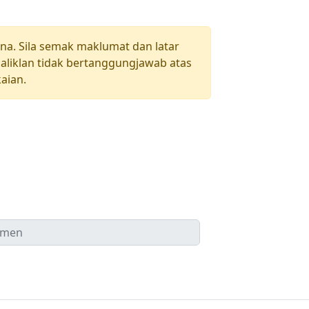
una. Sila semak maklumat dan latar
aliklan tidak bertanggungjawab atas
aian.