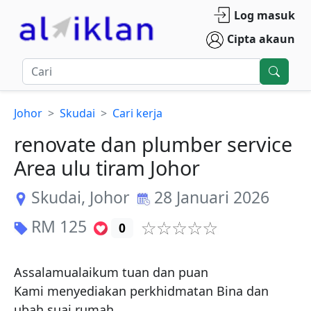
Log masuk
Cipta akaun
Johor
Skudai
Cari kerja
renovate dan plumber service
Area ulu tiram Johor
Skudai
,
Johor
28 Januari 2026
RM
125
0
Assalamualaikum tuan dan puan

Kami menyediakan perkhidmatan Bina dan 
ubah suai rumah
