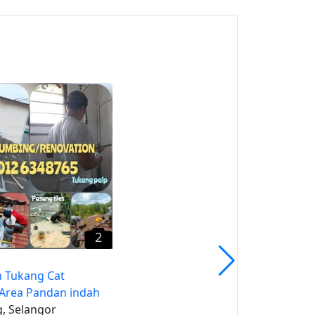
1
Tukang Atap/ Bumbung
bocor Area pandan indah,
Ampang Rahman
Pandan Indah, Selangor
2
 Tukang Cat
Area Pandan indah
, Selangor