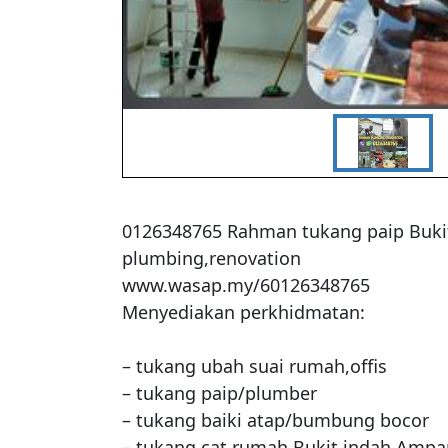
0126348765 Rahman tukang paip Buki
plumbing,renovation 

www.wasap.my/60126348765

Menyediakan perkhidmatan:

– tukang ubah suai rumah,offis

– tukang paip/plumber

– tukang baiki atap/bumbung bocor

– tukang cat rumah Bukit indah Ampan