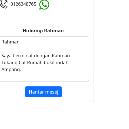
0126348765
Hubungi
Rahman
Hantar mesej