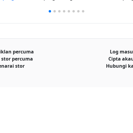
iklan percuma
Log mas
 stor percuma
Cipta aka
enarai stor
Hubungi k
© Hakcipta
al iklan
Terms and conditions
|
Privacy policy