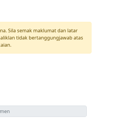
una. Sila semak maklumat dan latar
aliklan tidak bertanggungjawab atas
aian.