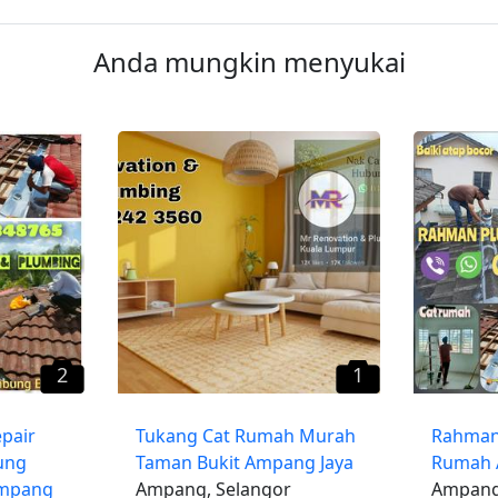
Anda mungkin menyukai
2
1
pair
Tukang Cat Rumah Murah
Rahman
ung
Taman Bukit Ampang Jaya
Rumah 
Ampang
Ampang, Selangor
Ampang