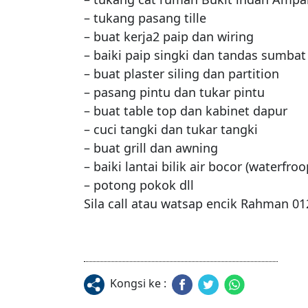
– tukang pasang tille

– buat kerja2 paip dan wiring

– baiki paip singki dan tandas sumbat

– buat plaster siling dan partition

– pasang pintu dan tukar pintu

– buat table top dan kabinet dapur

– cuci tangki dan tukar tangki

– buat grill dan awning

– baiki lantai bilik air bocor (waterfroo
– potong pokok dll

Sila call atau watsap encik Rahman 0
Kongsi ke :