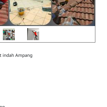
t indah Ampang

g 
