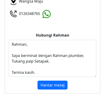
Wangsa Maju
0126348765
Hubungi
Rahman
Hantar mesej