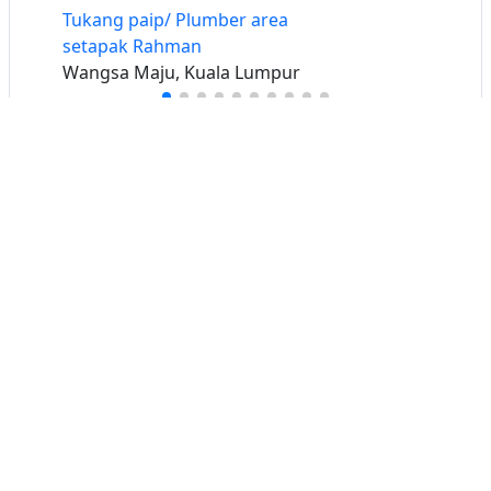
Tukang paip/ Plumber area
setapak Rahman
Wangsa Maju, Kuala Lumpur
Buat iklan percuma
Buka stor percuma
Senarai stor
Log masuk
Cipta akaun
Hubungi kami