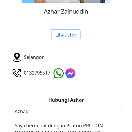
Azhar Zainuddin
Lihat stor
Selangor
0132795517
Hubungi
Azhar