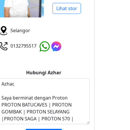
Lihat stor
Selangor
0132795517
Hubungi
Azhar