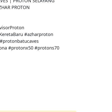
ES | PROTON SELAYANG

ZHAR PROTON 

isorProton 

KeretaBaru #azharproton

#protonbatucaves

ona #protonx50 #protons70
