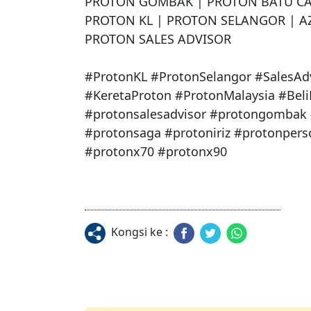
PROTON GOMBAK | PROTON BATU CAV
PROTON KL | PROTON SELANGOR | A
PROTON SALES ADVISOR

#ProtonKL #ProtonSelangor #SalesAdv
#KeretaProton #ProtonMalaysia #Beli
#protonsalesadvisor #protongombak 
#protonsaga #protoniriz #protonpers
#protonx70 #protonx90
Kongsi ke :