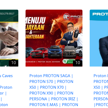
10
10
u Caves
Proton PROTON SAGA |
Proton
|
PROTON S70 | PROTON
PROTON
 Proton
X50 | PROTON X70 |
X50 | 
or |
PROTON X90 | PROTON
PROTON
 |
PERSONA | PROTON IRIZ |
PERSON
roton
PROTON E.MAS | PROTON
|PROTO