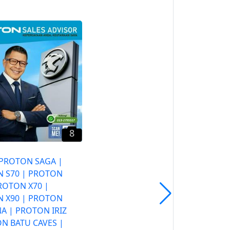
9
Proton Proton Gombak |
Proton Batu Caves |
Proton Sales Advisor |
Proton Saga | Proton S70
| Proton X50 | Proton X70
| Proton X90 | Proton
Persona | Proton Iriz 2026
Selayang, Selangor
8
 PROTON SAGA |
 S70 | PROTON
PROTON X70 |
 X90 | PROTON
A | PROTON IRIZ
N BATU CAVES |