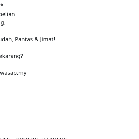
*

elian

.

dah, Pantas & Jimat!

karang?

wasap.my 
