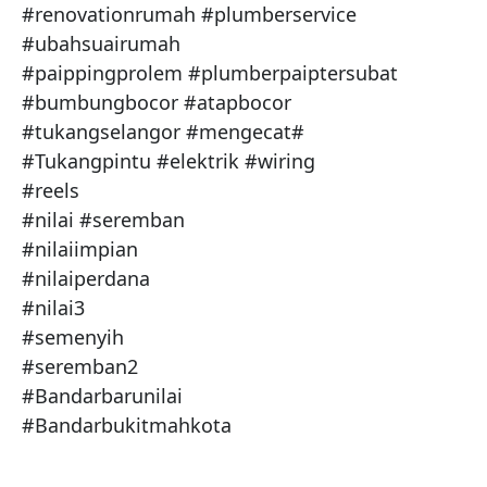
#renovationrumah #plumberservice

#ubahsuairumah

#paippingprolem #plumberpaiptersubat

#bumbungbocor #atapbocor

#tukangselangor #mengecat#

#Tukangpintu #elektrik #wiring

#reels

#nilai #seremban 

#nilaiimpian 

#nilaiperdana 

#nilai3

#semenyih 

#seremban2 

#Bandarbarunilai 

#Bandarbukitmahkota 
