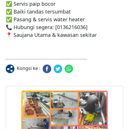
✅ Servis paip bocor

✅ Baiki tandas tersumbat

✅ Pasang & servis water heater

📞 Hubungi segera: [0136216036]

Kongsi ke :