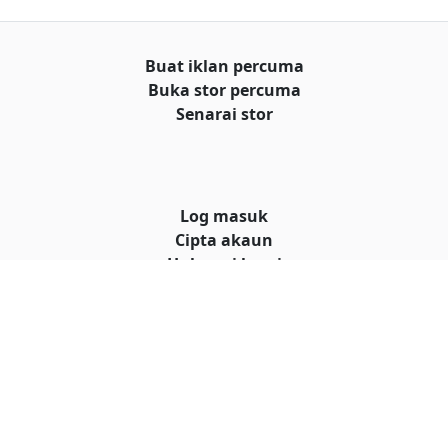
Buat iklan percuma
Buka stor percuma
Senarai stor
Log masuk
Cipta akaun
Hubungi kami
© Hakcipta
al iklan