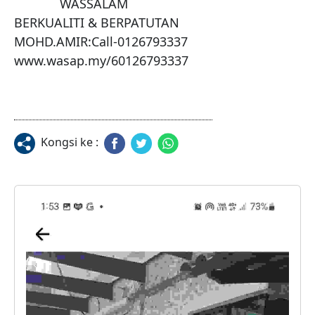
             WASSALAM

BERKUALITI & BERPATUTAN

MOHD.AMIR:Call-0126793337

www.wasap.my/60126793337
Kongsi ke :