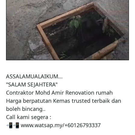
ASSALAMUALAIKUM...

"SALAM SEJAHTERA"

Contraktor Mohd Amir Renovation rumah 

Harga berpatutan Kemas trusted terbaik dan 
boleh bincang..

Call kami segera :

📲📲 www.watsap.my/+60126793337
