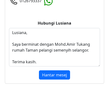
0126793337
Hubungi
Lusiana
Hantar mesej