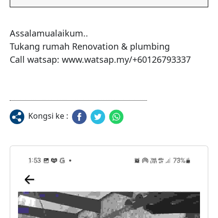
Assalamualaikum..

Tukang rumah Renovation & plumbing

Call watsap: www.watsap.my/+60126793337
Kongsi ke :