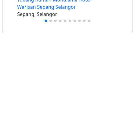
Warisan Sepang Selangor
Sepang, Selangor
Buat iklan percuma
Buka stor percuma
Senarai stor
Log masuk
Cipta akaun
Hubungi kami