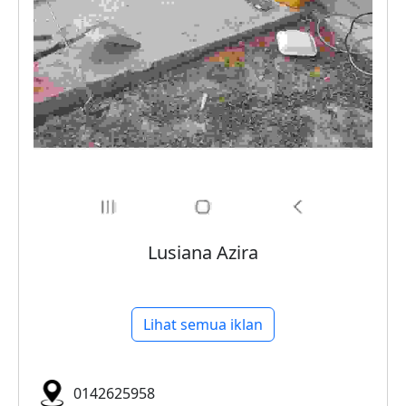
Lusiana Azira
Lihat semua iklan
0142625958