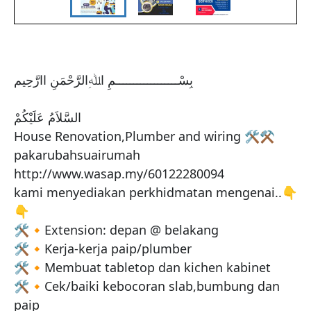
بِسْــــــــــــــــــمِ اﷲِالرَّحْمَنِ اارَّحِيم

السَّلاَمُ عَلَيْكُمْ

House Renovation,Plumber and wiring 🛠⚒

pakarubahsuairumah

http://www.wasap.my/60122280094

kami menyediakan perkhidmatan mengenai..👇
👇

🛠🔸️Extension: depan @ belakang

🛠🔸️Kerja-kerja paip/plumber

🛠🔸️Membuat tabletop dan kichen kabinet

🛠🔸️Cek/baiki kebocoran slab,bumbung dan 
paip
