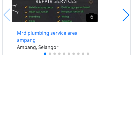
6
Mrd plumbing service area
ampang
Ampang, Selangor
Buat iklan percuma
Buka stor percuma
Senarai stor