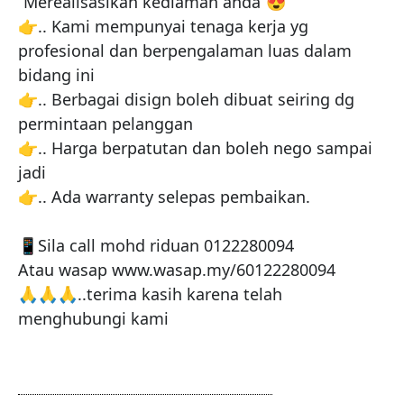
“Merealisasikan kediaman anda”😍

👉.. Kami mempunyai tenaga kerja yg 
profesional dan berpengalaman luas dalam 
bidang ini

👉.. Berbagai disign boleh dibuat seiring dg 
permintaan pelanggan

👉.. Harga berpatutan dan boleh nego sampai 
jadi

👉.. Ada warranty selepas pembaikan.

📱Sila call mohd riduan 0122280094

Atau wasap www.wasap.my/60122280094

🙏🙏🙏..terima kasih karena telah 