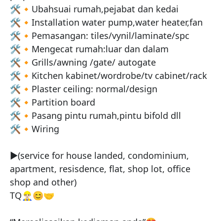
🛠🔸️Ubahsuai rumah,pejabat dan kedai

🛠🔸️Installation water pump,water heater,fan

🛠🔸️Pemasangan: tiles/vynil/laminate/spc

🛠🔸️Mengecat rumah:luar dan dalam

🛠🔸️Grills/awning /gate/ autogate

🛠🔸️Kitchen kabinet/wordrobe/tv cabinet/rack 

🛠🔸️Plaster ceiling: normal/design

🛠🔸️Partition board

🛠🔸️Pasang pintu rumah,pintu bifold dll

🛠🔸️Wiring

▶️(service for house landed, condominium, 
apartment, resisdence, flat, shop lot, office 
shop and other)

TQ👷🏻‍♂️😊🤝
