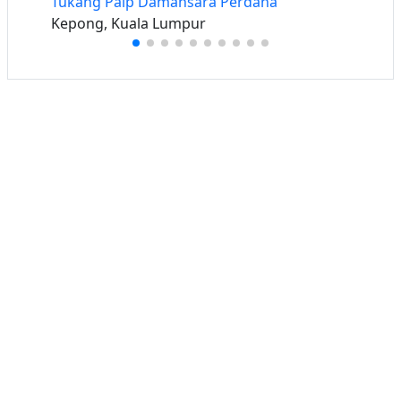
Tukang Paip Damansara Perdana
Kepong, Kuala Lumpur
Buat iklan percuma
Buka stor percuma
Senarai stor
Log masuk
Cipta akaun
Hubungi kami