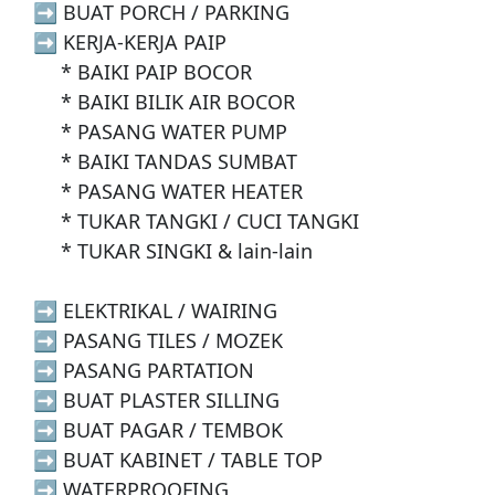
  ➡️ BUAT PORCH / PARKING 

  ➡️ KERJA-KERJA PAIP

       * BAIKI PAIP BOCOR

       * BAIKI BILIK AIR BOCOR

       * PASANG WATER PUMP

       * BAIKI TANDAS SUMBAT

       * PASANG WATER HEATER

       * TUKAR TANGKI / CUCI TANGKI 

       * TUKAR SINGKI & lain-lain

  ➡️ ELEKTRIKAL / WAIRING

  ➡️ PASANG TILES / MOZEK

  ➡️ PASANG PARTATION 

  ➡️ BUAT PLASTER SILLING 

  ➡️ BUAT PAGAR / TEMBOK 

  ➡️ BUAT KABINET / TABLE TOP

  ➡️ WATERPROOFING 
