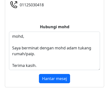
01125030418
Hubungi
mohd
Hantar mesej