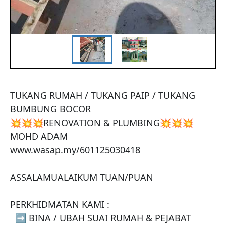
TUKANG RUMAH / TUKANG PAIP / TUKANG  
BUMBUNG BOCOR 

💥💥💥RENOVATION & PLUMBING💥💥💥

MOHD ADAM 

www.wasap.my/601125030418

ASSALAMUALAIKUM TUAN/PUAN 

PERKHIDMATAN KAMI : 

  ➡️ BINA / UBAH SUAI RUMAH & PEJABAT 
