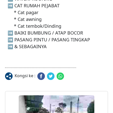
  ➡️ CAT RUMAH PEJABAT 

       * Cat pagar 

       * Cat awning 

       * Cat tembok/Dinding

  ➡️ BAIKI BUMBUNG / ATAP BOCOR

  ➡️ PASANG PINTU / PASANG TINGKAP 

  ➡️ & SEBAGAINYA
Kongsi ke :