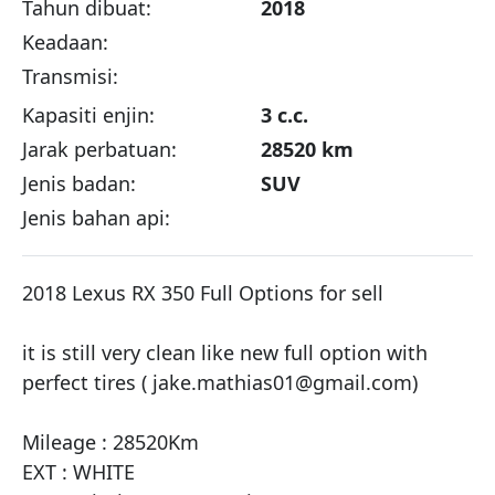
Tahun dibuat:
2018
Keadaan:
Transmisi:
Kapasiti enjin:
3 c.c.
Jarak perbatuan:
28520 km
Jenis badan:
SUV
Jenis bahan api:
2018 Lexus RX 350 Full Options for sell

it is still very clean like new full option with 
perfect tires ( jake.mathias01@gmail.com) 

Mileage : 28520Km

EXT : WHITE
