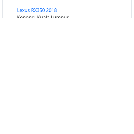
Lexus RX350 2018
Kepong, Kuala Lumpur
Buat iklan percuma
Buka stor percuma
Senarai stor
Log masuk
Cipta akaun
Hubungi kami