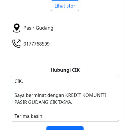
Lihat stor
Pasir Gudang
0177768599
Hubungi
CIK