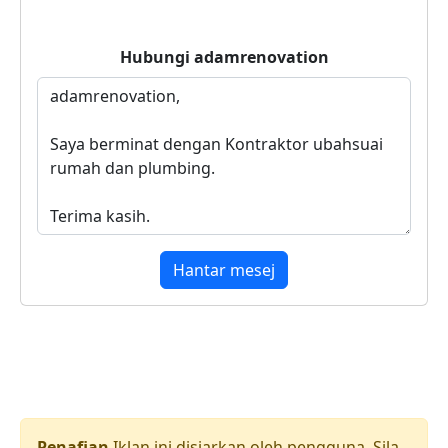
Hubungi
adamrenovation
Hantar mesej
Penafian
Iklan ini disiarkan oleh pengguna. Sila