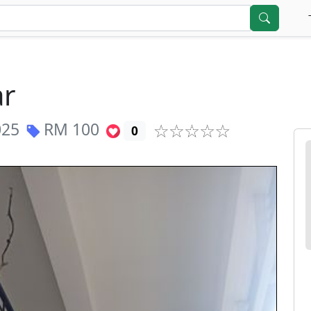
ar
025
RM
100
0