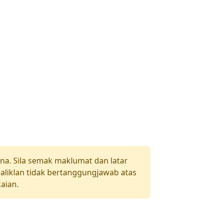
una. Sila semak maklumat dan latar
aliklan tidak bertanggungjawab atas
aian.