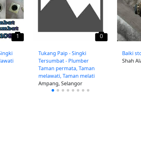
1
0
ingki
Tukang Paip - Singki
Baiki s
awati
Tersumbat - Plumber
Shah Al
Taman permata, Taman
melawati, Taman melati
Ampang, Selangor
iklan percuma
Log mas
 stor percuma
Cipta aka