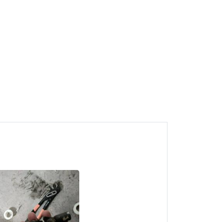
1
tukang paip plumber azis
wangsa maju
Wangsa Maju, Kuala