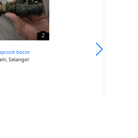
Lumpur
2
topcock bocor
am, Selangor
uk
un