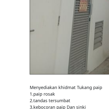
Menyediakan khidmat Tukang paip

1.paip rosak

2.tandas tersumbat

3.kebocoran paip Dan sinki
