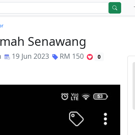
or
umah Senawang
n
19 Jun 2023
RM
150
0