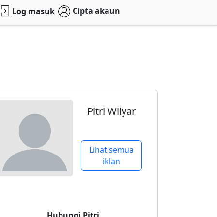
Cipta akaun
Log masuk
Pitri Wilyar
Lihat semua
iklan
Hubungi
Pitri