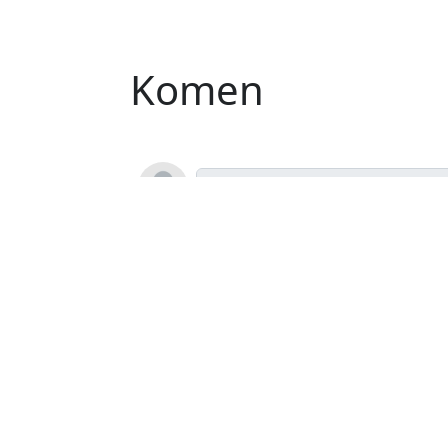
Komen
Kamal tukang rum
Senawang 017734