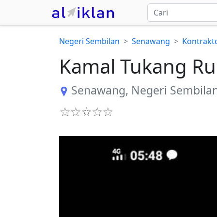
Negeri Sembilan
Senawang
Kontrakt
Kamal Tukang R
Senawang
,
Negeri Sembila