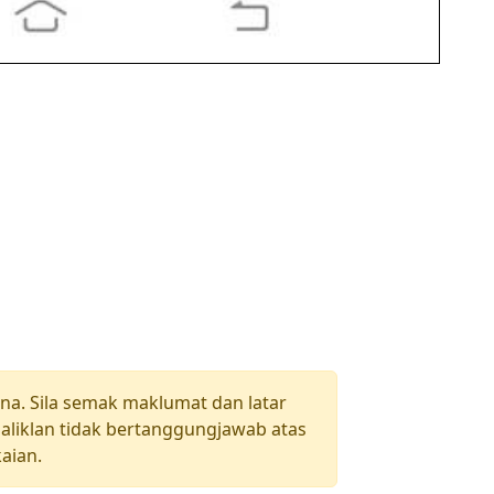
una. Sila semak maklumat dan latar
aliklan tidak bertanggungjawab atas
aian.