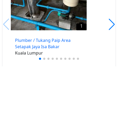
1
Plumber / Tukang Paip Area
Setapak Jaya Isa Bakar
Kuala Lumpur
Buat iklan percuma
Buka stor percuma
Senarai stor