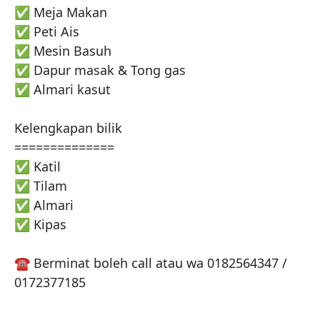
✅ Meja Makan

✅ Peti Ais

✅ Mesin Basuh

✅ Dapur masak & Tong gas

✅ Almari kasut

Kelengkapan bilik

==============

✅ Katil

✅ Tilam

✅ Almari

✅ Kipas

☎️ Berminat boleh call atau wa 0182564347 / 
0172377185