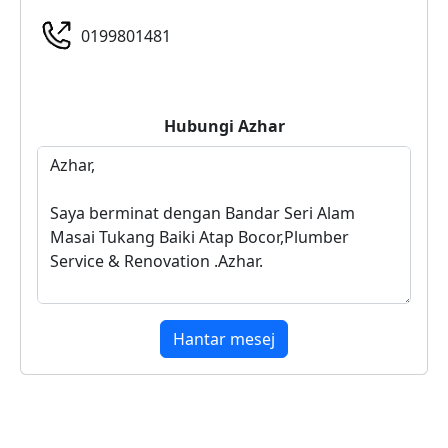
0199801481
Hubungi
Azhar
Hantar mesej