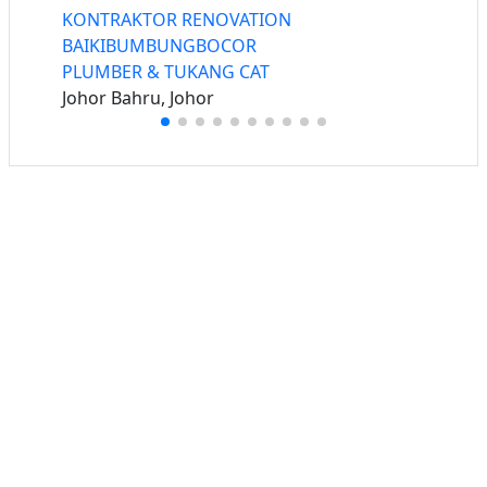
KONTRAKTOR RENOVATION
BAIKIBUMBUNGBOCOR
PLUMBER & TUKANG CAT
Johor Bahru, Johor
Buat iklan percuma
Buka stor percuma
Senarai stor
Log masuk
Cipta akaun
Hubungi kami