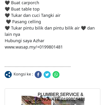
🖤 Buat carporch 

🖤 Buat table top 

🖤 Tukar dan cuci Tangki air 

 🖤 Pasang celling

🖤 Tukar pintu bilik dan pintu bilik air 🖤 dan 
lain nya 

Hubungi saya Azhar 

www.wasap.my/+0199801481
Kongsi ke :