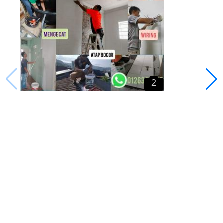
2
Rahman Tukang Cat Rumah Area
Wangsa maju
Wangsa Maju, Kuala Lumpur
Buat iklan percuma