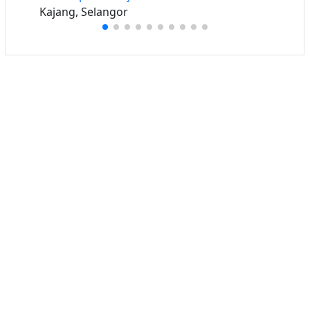
Kajang, Selangor
Buat iklan percuma
Buka stor percuma
Senarai stor
Log masuk
Cipta akaun
Hubungi kami