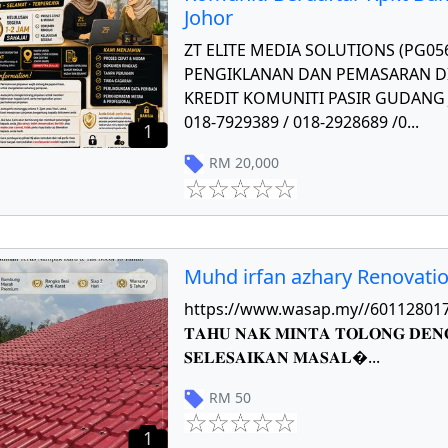
Johor
ZT ELITE MEDIA SOLUTIONS (PG0
PENGIKLANAN DAN PEMASARAN DI
KREDIT KOMUNITI PASIR GUDANG J
018-7929389 / 018-2928689 /0
...
1
RM
20,000
Muhd irfan azhary Renovati
https://www.wasap.my//601128017784 𝐏
𝐓𝐀𝐇𝐔 𝐍𝐀𝐊 𝐌𝐈𝐍𝐓𝐀 𝐓𝐎𝐋𝐎𝐍𝐆 𝐃𝐄𝐍
𝐒𝐄𝐋𝐄𝐒𝐀𝐈𝐊𝐀𝐍 𝐌𝐀𝐒𝐀𝐋
...
RM
50
1