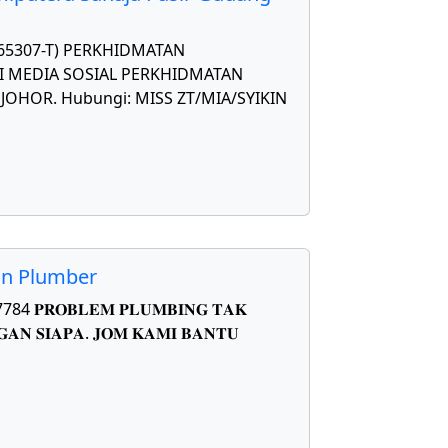
565307-T) PERKHIDMATAN
 MEDIA SOSIAL PERKHIDMATAN
OHOR. Hubungi: MISS ZT/MIA/SYIKIN
on Plumber
𝐑𝐎𝐁𝐋𝐄𝐌 𝐏𝐋𝐔𝐌𝐁𝐈𝐍𝐆 𝐓𝐀𝐊
𝐀𝐍 𝐒𝐈𝐀𝐏𝐀. 𝐉𝐎𝐌 𝐊𝐀𝐌𝐈 𝐁𝐀𝐍𝐓𝐔