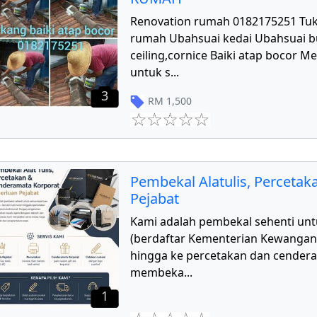
Renovation rumah 0182175251 Tu
rumah Ubahsuai kedai Ubahsuai 
ceiling,cornice Baiki atap bocor 
untuk s
...
3
RM
1,500
Pembekal Alatulis, Perceta
Pejabat
Kami adalah pembekal sehenti unt
(berdaftar Kementerian Kewangan) d
hingga ke percetakan dan cender
membeka
...
1