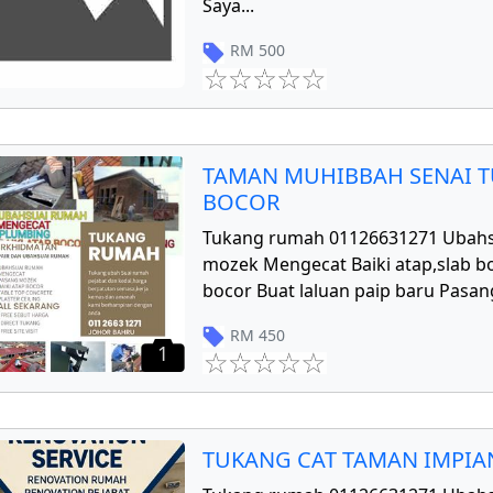
Saya
...
RM
500
TAMAN MUHIBBAH SENAI T
BOCOR
Tukang rumah 01126631271 Ubahs
mozek Mengecat Baiki atap,slab bo
bocor Buat laluan paip baru Pasang
RM
450
1
TUKANG CAT TAMAN IMPIAN