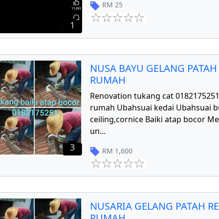
RM
25
1
NUSA BAYU GELANG PATAH
RUMAH
Renovation tukang cat 018217525
rumah Ubahsuai kedai Ubahsuai 
ceiling,cornice Baiki atap bocor 
un
...
3
RM
1,600
NUSARIA GELANG PATAH R
RUMAH