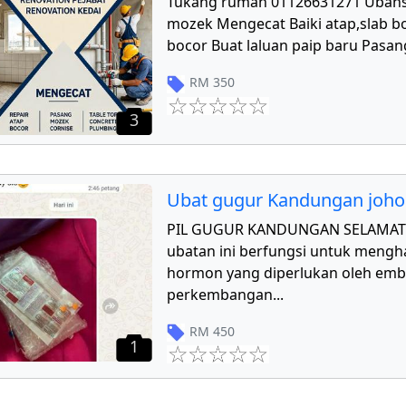
Tukang rumah 01126631271 Ubahs
mozek Mengecat Baiki atap,slab bo
bocor Buat laluan paip baru Pasang
RM
350
3
Ubat gugur Kandungan joho
PIL GUGUR KANDUNGAN SELAMAT 
ubatan ini berfungsi untuk mengha
hormon yang diperlukan oleh emb
perkembangan
...
RM
450
1