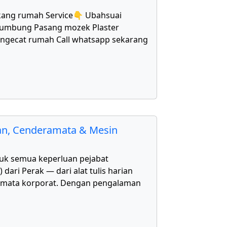
kang rumah Service👇 Ubahsuai
bumbung Pasang mozek Plaster
Mengecat rumah Call whatsapp sekarang
kan, Cenderamata & Mesin
uk semua keperluan pejabat
ari Perak — dari alat tulis harian
amata korporat. Dengan pengalaman