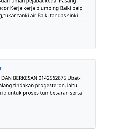
uai rumah pejabat kedai Pasang
cor Kerja kerja plumbing Baiki paip
,tukar tanki air Baiki tandas sinki
...
r
DAN BERKESAN 0142562875 Ubat-
lang tindakan progesteron, iaitu
rio untuk proses tumbesaran serta