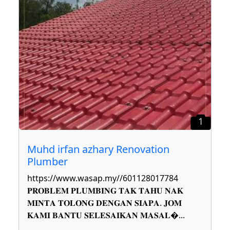
1
Muhd irfan azhary Renovation
Plumber
https://www.wasap.my//601128017784
𝐏𝐑𝐎𝐁𝐋𝐄𝐌 𝐏𝐋𝐔𝐌𝐁𝐈𝐍𝐆 𝐓𝐀𝐊 𝐓𝐀𝐇𝐔 𝐍𝐀𝐊
𝐌𝐈𝐍𝐓𝐀 𝐓𝐎𝐋𝐎𝐍𝐆 𝐃𝐄𝐍𝐆𝐀𝐍 𝐒𝐈𝐀𝐏𝐀. 𝐉𝐎𝐌
𝐊𝐀𝐌𝐈 𝐁𝐀𝐍𝐓𝐔 𝐒𝐄𝐋𝐄𝐒𝐀𝐈𝐊𝐀𝐍 𝐌𝐀𝐒𝐀𝐋
...