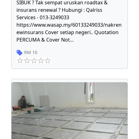
SIBUK ? Tak sempat uruskan roadtax &
insurans renewal ? Hubungi : Qalriss
Services - 013-3249033
https://www.wasap.my/60133249033/nakren
ewinsurans Cover setiap negeri.. Quotation
PERCUMA & Cover Not
...
RM
10