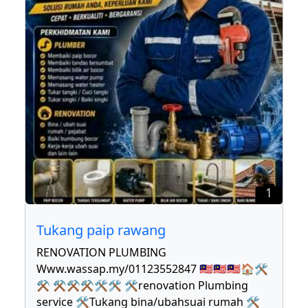
1
Tukang paip rawang
RENOVATION PLUMBING
Www.wassap.my/01123552847 🇲🇾🇲🇾🇲🇾🏠🛠
⚒ ⚒⚒⚒🛠🛠 🛠renovation Plumbing
service 🛠Tukang bina/ubahsuai rumah 🛠