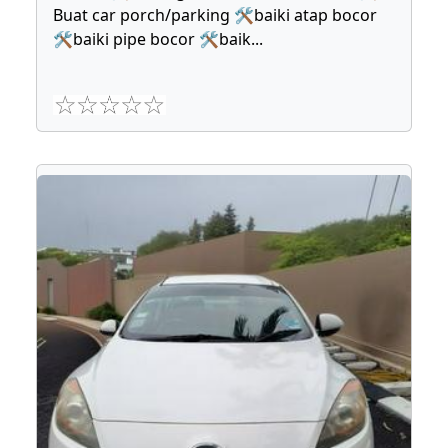
Buat car porch/parking 🛠baiki atap bocor
🛠baiki pipe bocor 🛠baik
...