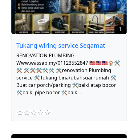
1
Tukang wiring service Segamat
RENOVATION PLUMBING
Www.wassap.my/01123552847 🇲🇾🇲🇾🇲🇾🏠🛠
⚒ ⚒⚒⚒🛠🛠 🛠renovation Plumbing
service 🛠Tukang bina/ubahsuai rumah 🛠
Buat car porch/parking 🛠baiki atap bocor
🛠baiki pipe bocor 🛠baik
...