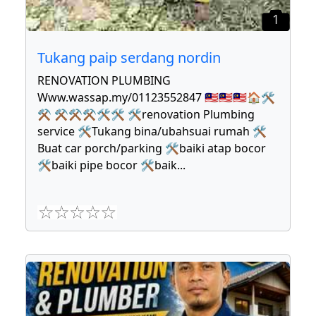
1
Tukang paip serdang nordin
RENOVATION PLUMBING
Www.wassap.my/01123552847 🇲🇾🇲🇾🇲🇾🏠🛠
⚒ ⚒⚒⚒🛠🛠 🛠renovation Plumbing
service 🛠Tukang bina/ubahsuai rumah 🛠
Buat car porch/parking 🛠baiki atap bocor
🛠baiki pipe bocor 🛠baik
...